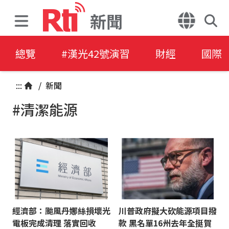
新聞
總覽
#漢光42號演習
財經
國際
:::
/
新聞
#清潔能源
經濟部：颱風丹娜絲損壞光
川普政府擬大砍能源項目撥
電板完成清理 落實回收
款 黑名單16州去年全挺賀