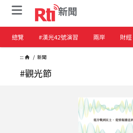
新聞
總覽
#漢光42號演習
兩岸
財經
:::
/
新聞
#觀光節