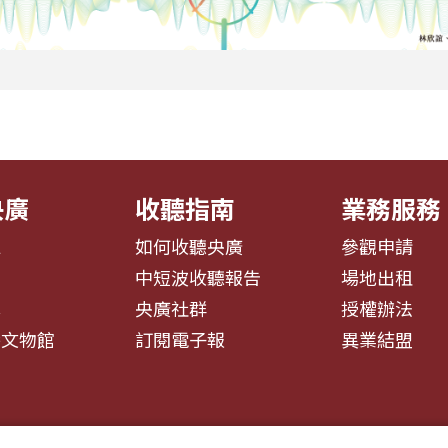
央廣
收聽指南
業務服務
息
如何收聽央廣
參觀申請
告
中短波收聽報告
場地出租
募
央廣社群
授權辦法
播文物館
訂閱電子報
異業結盟