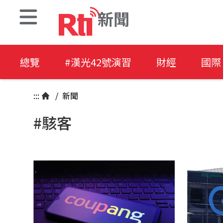
新聞
總覽
#漢光42號演習
財經
國際
:::
/
新聞
#駭客