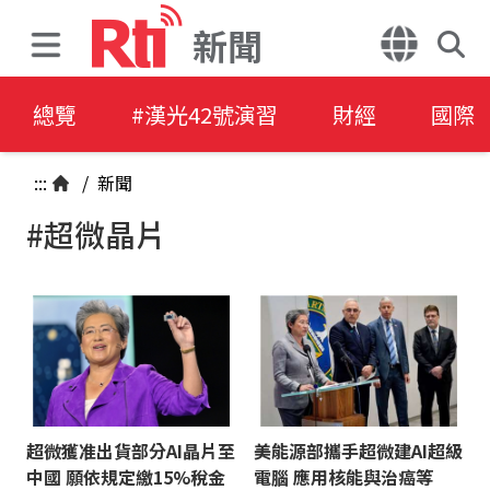
新聞
總覽
#漢光42號演習
財經
國際
:::
/
新聞
#超微晶片
超微獲准出貨部分AI晶片至
美能源部攜手超微建AI超級
中國 願依規定繳15%稅金
電腦 應用核能與治癌等