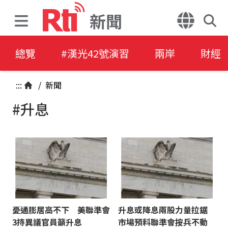
新聞
總覽
#漢光42號演習
兩岸
財經
:::
/
新聞
#升息
憂通膨居高不下 美聯準會
升息或降息兩股力量拉鋸
3持異議官員籲升息
市場預料聯準會按兵不動