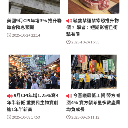
美國9月CPI年增3% 推升聯
豬隻禁運禁宰恐推升物
準會降息預期
價？ 學者：短期影響且衝
擊有限
2025-10-24 22:14
2025-10-24 16:55
9月CPI年增1.25%寫4
今審議最低工資 勞方喊
年半新低 重要民生物資創
漲4% 資方籲考量多數產業
逾1年半新高
均負成長
2025-10-08 17:53
2025-09-26 11:12