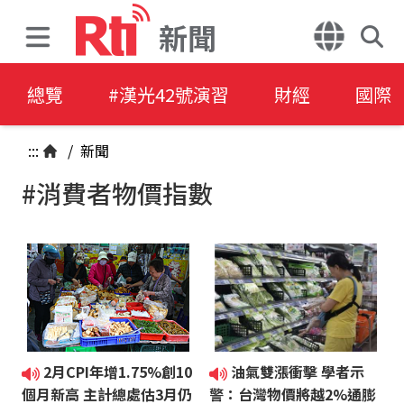
新聞
總覽
#漢光42號演習
財經
國際
:::
/
新聞
#消費者物價指數
2月CPI年增1.75%創10
油氣雙漲衝擊 學者示
個月新高 主計總處估3月仍
警：台灣物價將越2%通膨