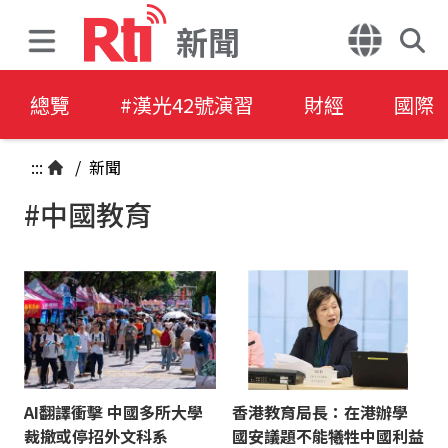
新聞
總覽
#漢光42號演習
財經
國際
:::
/
新聞
#中國教育
AI翻譯衝擊 中國多所大學
香港教育局長：在港辦學
裁撤或停招外文科系
國安議題不能犧牲中國利益