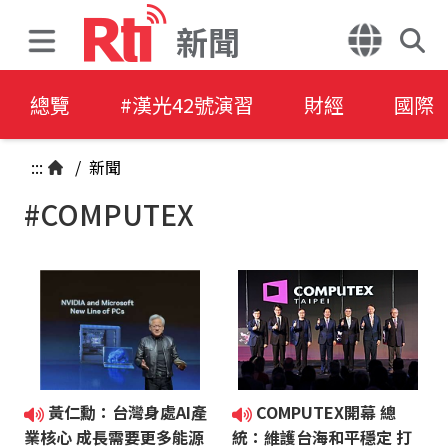
新聞
總覽
#漢光42號演習
財經
國際
:::
/
新聞
#COMPUTEX
黃仁勳：台灣身處AI產
COMPUTEX開幕 總
業核心 成長需要更多能源
統：維護台海和平穩定 打