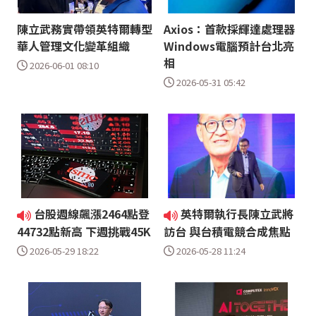
陳立武務實帶領英特爾轉型
Axios：首款採輝達處理器
華人管理文化變革組織
Windows電腦預計台北亮
相
2026-06-01 08:10
2026-05-31 05:42
台股週線飆漲2464點登
英特爾執行長陳立武將
44732點新高 下週挑戰45K
訪台 與台積電競合成焦點
2026-05-29 18:22
2026-05-28 11:24