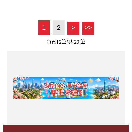
1
2
>
>>
每頁12筆/共
20
筆