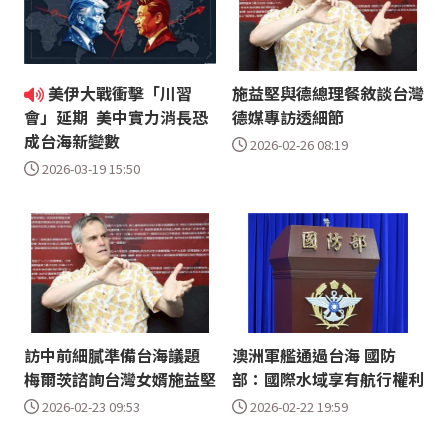
美伊大戰衝擊「川習
施益堅與德總理餐敘談台灣
德媒專訪透細節
會」延期 美中實力消長恐
成台海新變數
2026-02-26 08:19
2026-03-19 15:50
訪中前細膩準備台海議題
澳洲軍艦通過台海 國防
梅爾茨諮詢台灣女婿施益堅
部：國際水域享有航行權利
2026-02-23 09:53
2026-02-22 19:59