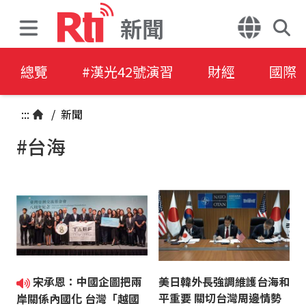
新聞
總覽
#漢光42號演習
財經
國際
:::
/
新聞
#台海
宋承恩：中國企圖把兩
美日韓外長強調維護台海和
平重要 關切台灣周邊情勢
岸關係內國化 台灣「越國