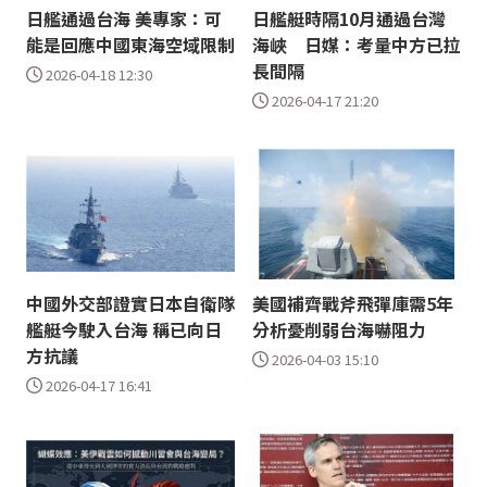
日艦通過台海 美專家：可
日艦艇時隔10月通過台灣
能是回應中國東海空域限制
海峽 日媒：考量中方已拉
長間隔
2026-04-18 12:30
2026-04-17 21:20
中國外交部證實日本自衛隊
美國補齊戰斧飛彈庫需5年
艦艇今駛入台海 稱已向日
分析憂削弱台海嚇阻力
方抗議
2026-04-03 15:10
2026-04-17 16:41