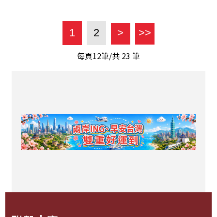
1
2
>
>>
每頁12筆/共
23
筆