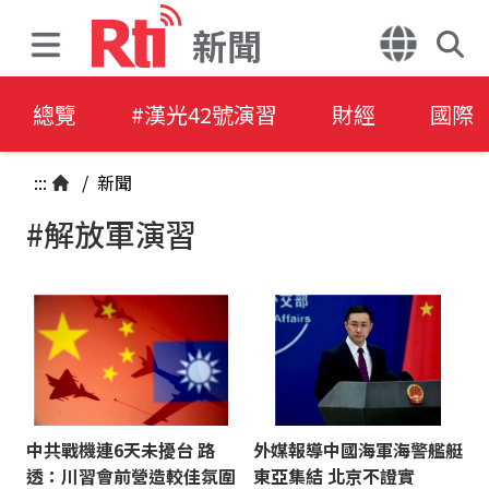
新聞
總覽
#漢光42號演習
財經
國際
:::
/
新聞
#解放軍演習
中共戰機連6天未擾台 路
外媒報導中國海軍海警艦艇
透：川習會前營造較佳氛圍
東亞集結 北京不證實