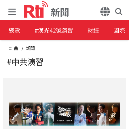
新聞
總覽
#漢光42號演習
財經
國際
:::
/
新聞
#中共演習