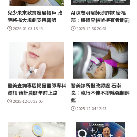
兒少未來教育發展帳戶 政
AI陳志明醫師涉詐欺 衛福
院將擴大規劃支持弱勢
部：將追查帳號持有者開罰
2026-01-03 18:45
2025-12-30 20:45
醫美查詢專區揭露醫師專科
醫美診所擬改認證 石崇
資訊 預計農曆年前上路
良：執行不佳不排除強制評
鑑
2025-12-10 23:05
2025-12-04 12:43