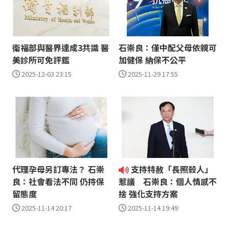
衛福部與醫界達成3共識 醫
石崇良：僅中配父母依親可
美診所可免評鑑
加健保 納保不公平
2025-12-03 23:15
2025-11-29 17:55
代理孕母另訂專法？ 石崇
支持特赦「長照殺人」
良：社會看法不同 仍持保
惹議 石崇良：個人情感不
留態度
捨 強化支持方案
2025-11-14 20:17
2025-11-14 19:49