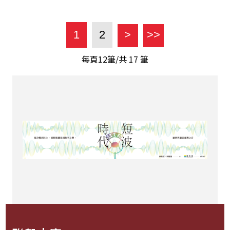
1
2
>
>>
每頁12筆/共
17
筆