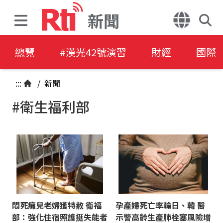
新聞
總覽
#漢光42號演習
財經
國際
:::
/
新聞
#衛生福利部
悶死癱兒老婦獲特赦 衛福
孕產婦死亡率輸日、韓 醫
部：強化住宿照護挺失能者
示警高齡生產肺栓塞風險增