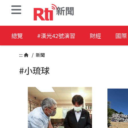
新聞
總覽
#漢光42號演習
財經
國際
:::
/
新聞
#小琉球