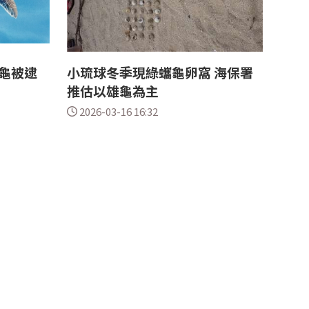
龜被逮
小琉球冬季現綠蠵龜卵窩 海保署
推估以雄龜為主
2026-03-16 16:32