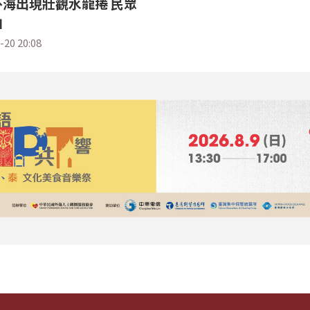
海出現壯觀水龍捲 民眾
拍
-20 20:08