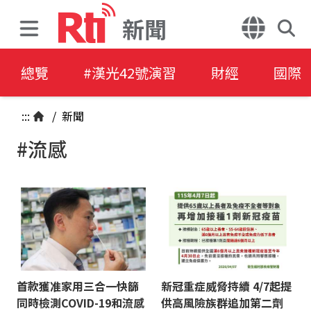
新聞
總覽
#漢光42號演習
財經
國際
:::
/
新聞
#流感
首款獲准家用三合一快篩
新冠重症威脅持續 4/7起提
同時檢測COVID-19和流感
供高風險族群追加第二劑