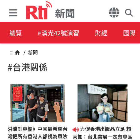
新聞
總覽
#漢光42號演習
財經
國際
:::
/
新聞
#台港關係
洪浦釗專欄》中國最希望台
力促香港出版品立足 賴
灣把所有香港人都視為風險
秀如：台北書展一定有專區