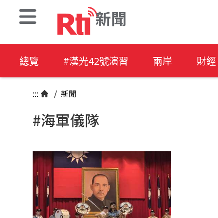
新聞
總覽
#漢光42號演習
兩岸
財經
:::
/
新聞
#海軍儀隊