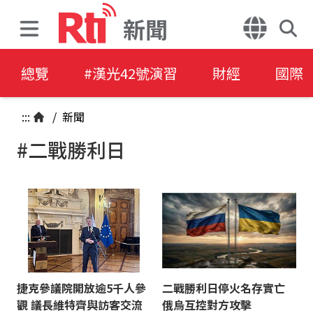
新聞
總覽
#漢光42號演習
財經
國際
:::
/
新聞
#二戰勝利日
捷克參議院開放逾5千人參
二戰勝利日停火名存實亡
觀 議長維特齊與訪客交流
俄烏互控對方攻擊