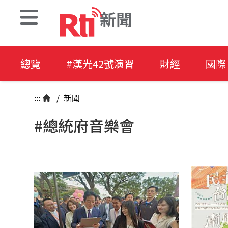
新聞
總覽
#漢光42號演習
財經
國際
:::
/
新聞
#總統府音樂會