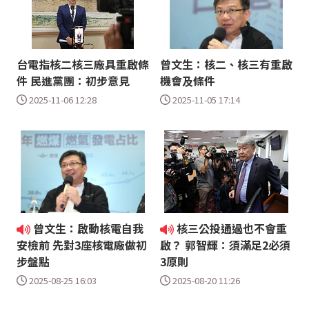
台電指核二核三廠具重啟條
曾文生：核二、核三有重啟
件 民進黨團：初步意見
機會及條件
2025-11-06 12:28
2025-11-05 17:14
曾文生：啟動核電自我
核三公投通過也不會重
安檢前 先對3座核電廠做初
啟？ 郭智輝：須滿足2必須
步盤點
3原則
2025-08-25 16:03
2025-08-20 11:26