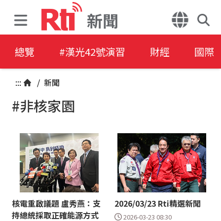
新聞
總覽
#漢光42號演習
財經
國際
:::
/
新聞
#非核家園
核電重啟議題 盧秀燕：支
2026/03/23 Rti精選新聞
持總統採取正確能源方式
2026-03-23 08:30