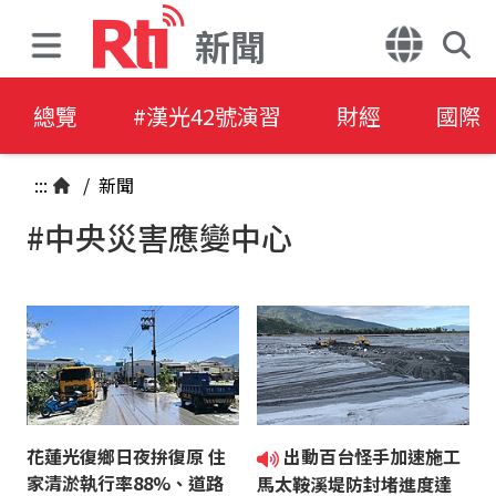
新聞
總覽
#漢光42號演習
財經
國際
:::
/
新聞
#中央災害應變中心
花蓮光復鄉日夜拚復原 住
出動百台怪手加速施工
家清淤執行率88%、道路
馬太鞍溪堤防封堵進度達