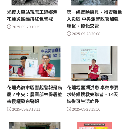
光復火車站現志工返鄉潮
第一線反映機具、物資難進
花蓮災區維持紅色警戒
入災區 中央派警政署加強
聯繫、優化交管
2025-09-29 19:49
2025-09-28 20:08
花蓮光復市區響起警報是烏
花蓮堰塞湖洪患 卓榮泰要
龍？中央：農業部林保署並
求持續搜救失聯者、14天
未授權發布警報
恢復可生活條件
2025-09-28 18:11
2025-09-28 15:16