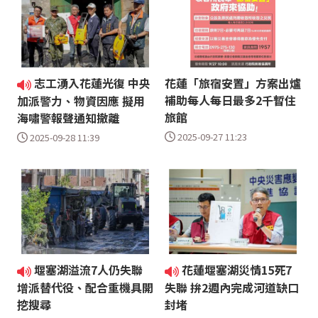
志工湧入花蓮光復 中央
花蓮「旅宿安置」方案出爐
補助每人每日最多2千暫住
加派警力、物資因應 擬用
旅館
海嘯警報聲通知撤離
2025-09-27 11:23
2025-09-28 11:39
堰塞湖溢流7人仍失聯
花蓮堰塞湖災情15死7
增派替代役、配合重機具開
失聯 拚2週內完成河道缺口
挖搜尋
封堵