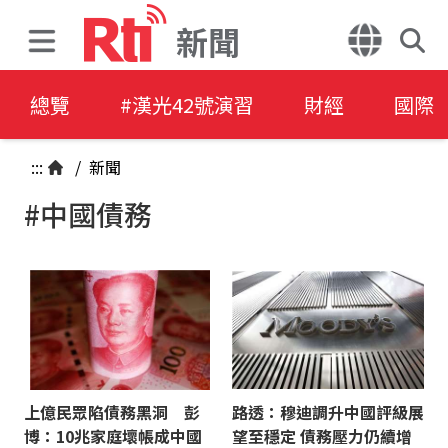
新聞
總覽
#漢光42號演習
財經
國際
:::
/
新聞
#中國債務
上億民眾陷債務黑洞 彭
路透：穆迪調升中國評級展
博：10兆家庭壞帳成中國
望至穩定 債務壓力仍續增