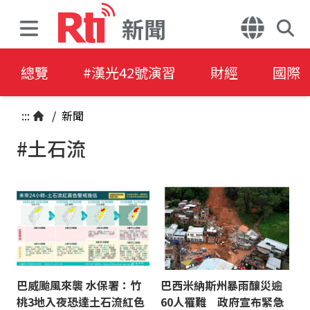
新聞
總覽
#漢光42號演習
財經
國際
:::
/
新聞
#土石流
巴威颱風來襲 水保署：竹
巴西米納斯州暴雨釀災逾
桃3地入夜恐達土石流紅色
60人罹難 政府宣布緊急