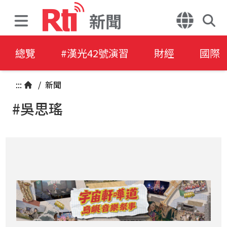
新聞
總覽
#漢光42號演習
財經
國際
:::
/
新聞
#吳思瑤