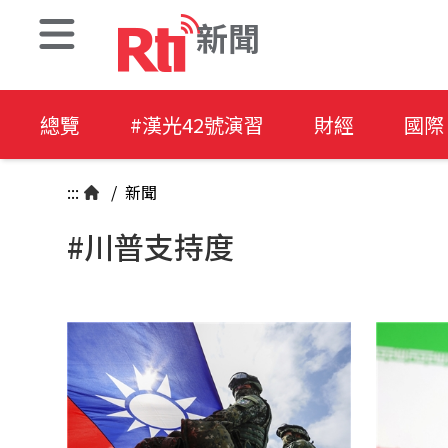
新聞
總覽
#漢光42號演習
財經
國際
:::
/
新聞
#川普支持度