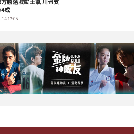
方勝選激勵士氣 川普支
4成
-14 12:05