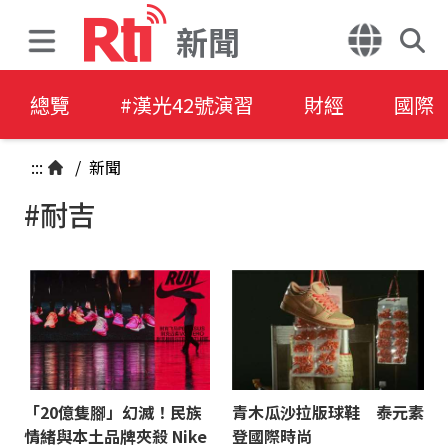
新聞
總覽
#漢光42號演習
財經
國際
:::
/
新聞
#耐吉
「20億隻腳」幻滅！民族
青木瓜沙拉版球鞋 泰元素
情緒與本土品牌夾殺 Nike
登國際時尚