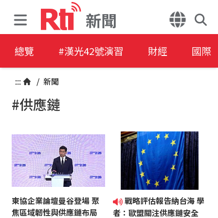
新聞
總覽
#漢光42號演習
財經
國際
:::
/
新聞
#供應鏈
東協企業論壇曼谷登場 聚
戰略評估報告納台海 學
焦區域韌性與供應鏈布局
者：歐盟關注供應鏈安全