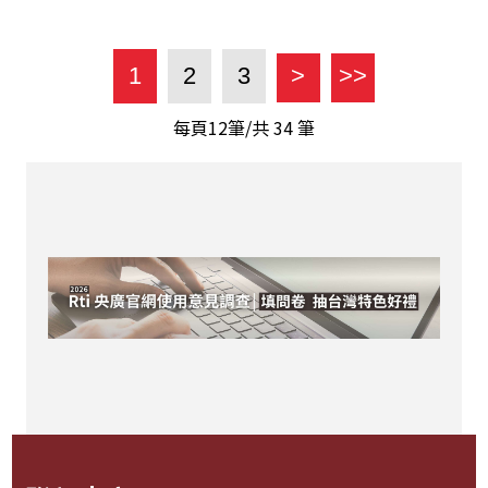
1
2
3
>
>>
每頁12筆/共
34
筆