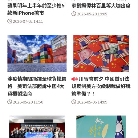
蘋果明年上半年前至少推5
家劉揚偉林百里等大咖出席
款新iPhone搶市
2026-05-28 19:05
2026-07-02 14:11
涉疫情期間操控全球貨櫃價
川習會前夕 中國首引法
格 美司法部起訴中國4大
規反制美方次級制裁做好脫
貨櫃製造商
鉤準備？！
2026-05-20 11:50
2026-05-06 14:09