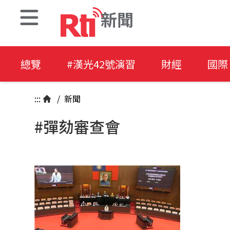
新聞
總覽
#漢光42號演習
財經
國際
:::
/
新聞
#彈劾審查會