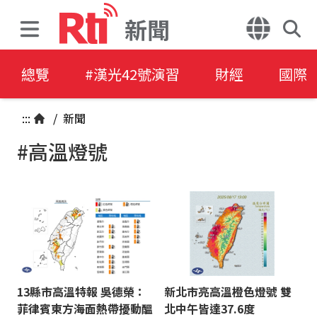
新聞
總覽
#漢光42號演習
財經
國際
:::
/
新聞
#高溫燈號
13縣市高溫特報 吳德榮：
新北市亮高溫橙色燈號 雙
菲律賓東方海面熱帶擾動醞
北中午皆達37.6度