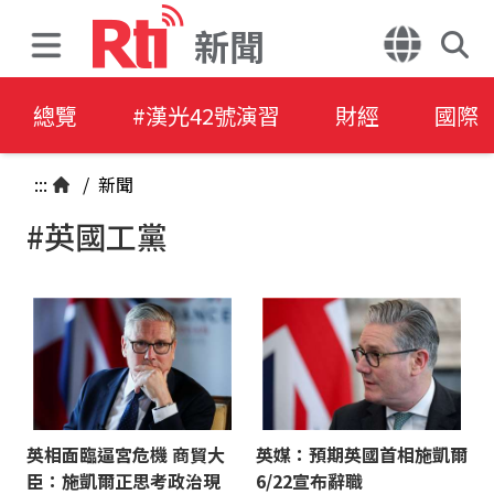
新聞
總覽
#漢光42號演習
財經
國際
:::
/
新聞
#英國工黨
英相面臨逼宮危機 商貿大
英媒：預期英國首相施凱爾
臣：施凱爾正思考政治現
6/22宣布辭職