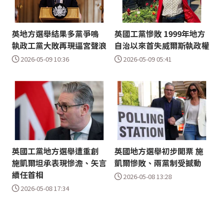
英地方選舉結果多黨爭鳴
英國工黨慘敗 1999年地方
執政工黨大敗再現逼宮聲浪
自治以來首失威爾斯執政權
2026-05-09 10:36
2026-05-09 05:41
英國工黨地方選舉遭重創
英國地方選舉初步開票 施
施凱爾坦承表現慘澹、矢言
凱爾慘敗、兩黨制受撼動
續任首相
2026-05-08 13:28
2026-05-08 17:34