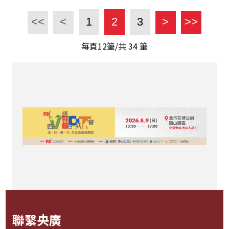
<<
<
1
2
3
>
>>
每頁12筆/共
34
筆
聯繫央廣