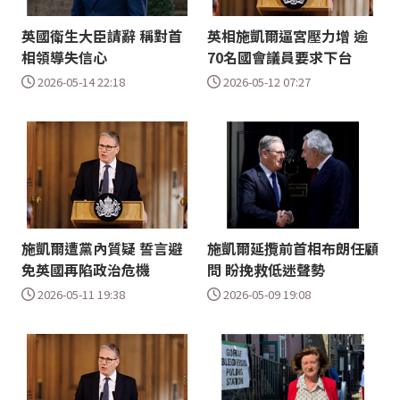
英國衛生大臣請辭 稱對首
英相施凱爾逼宮壓力增 逾
相領導失信心
70名國會議員要求下台
2026-05-14 22:18
2026-05-12 07:27
施凱爾遭黨內質疑 誓言避
施凱爾延攬前首相布朗任顧
免英國再陷政治危機
問 盼挽救低迷聲勢
2026-05-11 19:38
2026-05-09 19:08