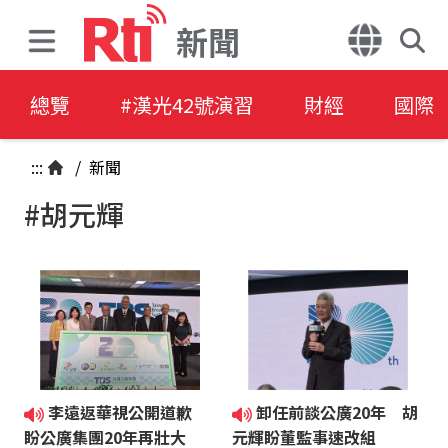
新聞
總覽
#漢光42號演習
財經
國際
:::
/
新聞
#胡元輝
李遠返華視公開道歉
卸任前談公廣20年 胡
盼公廣集團20年再壯大
元輝盼董監事速改組