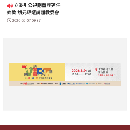
立委引公視刪董座延任
條款 胡元輝遭請離教委會
2026-05-07 09:37