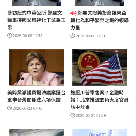
參訪紐約中華公所 鄭麗文
鄭麗文盼美扮演讓東亞
籲秉持國父精神化干戈為玉
轉化為和平繁榮之鏈的領導
帛
力量
2026-06-09 14:53
2026-06-08 14:31
美跨黨派議員提決議案挺台
施壓川普軍售案？金融時
重申台灣關係法六項保證
報：北京推遲五角大廈官員
訪中計畫
2026-05-23 07:45
2026-05-21 07:59