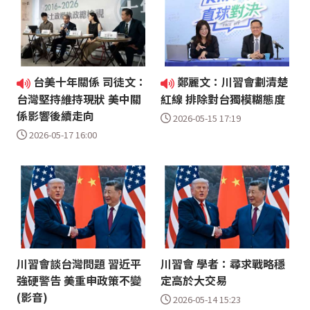
台美十年關係 司徒文：
鄭麗文：川習會劃清楚
台灣堅持維持現狀 美中關
紅線 排除對台獨模糊態度
係影響後續走向
2026-05-15 17:19
2026-05-17 16:00
川習會談台灣問題 習近平
川習會 學者：尋求戰略穩
強硬警告 美重申政策不變
定高於大交易
(影音)
2026-05-14 15:23