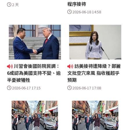
程序接待
2 天
2026-06-18 14:58
川習會後國防院民調：
訪美接待遭降級？鄭麗
6成認為美國支持不變、逾
文批空穴來風 指收穫超乎
半憂被犧牲
預期
2026-06-17 17:15
2026-06-17 17:08