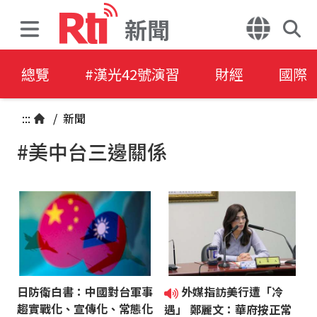
新聞
總覽
#漢光42號演習
財經
國際
:::
/
新聞
#美中台三邊關係
日防衛白書：中國對台軍事
外媒指訪美行遭「冷
趨實戰化、宣傳化、常態化
遇」 鄭麗文：華府按正常