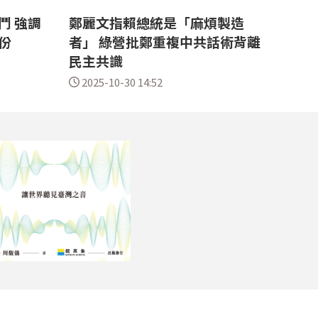
鬥 強調
鄭麗文指賴總統是「麻煩製造
份
者」 綠營批鄭重複中共話術背離
民主共識
2025-10-30 14:52