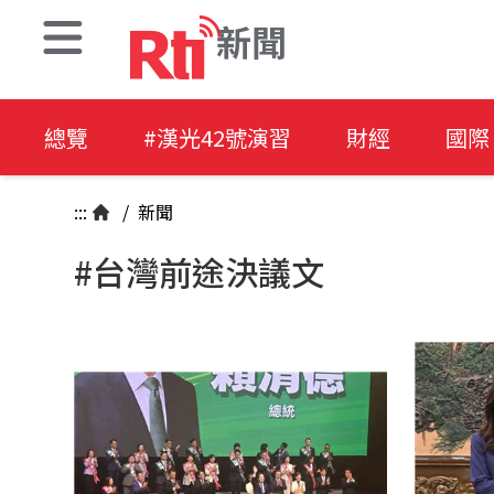
新聞
總覽
#漢光42號演習
財經
國際
:::
/
新聞
#台灣前途決議文