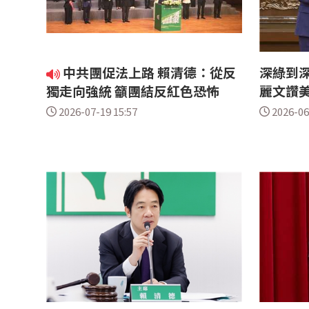
中共團促法上路 賴清德：從反
深綠到
獨走向強統 籲團結反紅色恐怖
麗文讚
2026-07-19 15:57
2026-06