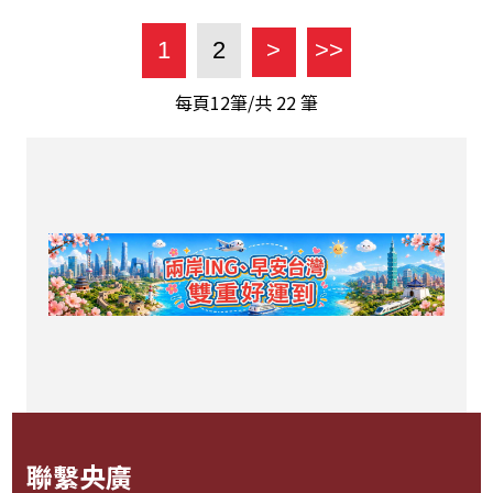
1
2
>
>>
每頁12筆/共
22
筆
聯繫央廣