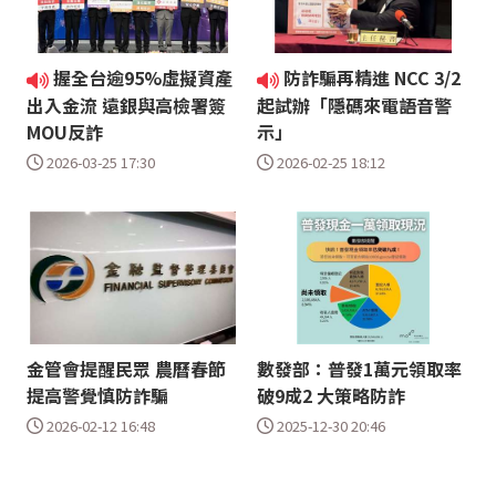
握全台逾95%虛擬資產
防詐騙再精進 NCC 3/2
出入金流 遠銀與高檢署簽
起試辦「隱碼來電語音警
MOU反詐
示」
2026-03-25 17:30
2026-02-25 18:12
金管會提醒民眾 農曆春節
數發部：普發1萬元領取率
提高警覺慎防詐騙
破9成2 大策略防詐
2026-02-12 16:48
2025-12-30 20:46