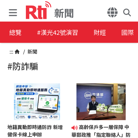
新聞
總覽
#漢光42號演習
財經
國際
:::
/
新聞
#防詐騙
地籍異動即時通防詐 新增
高齡保戶多一層保障 中
健保卡線上申辦
華郵政推「指定聯絡人」防