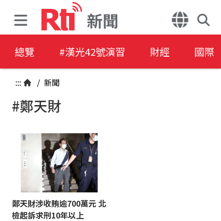
新聞
總覽
#漢光42號演習
財經
國際
:::
/
新聞
#鄭天財
鄭天財涉收賄逾700萬元 北
檢起訴求刑10年以上