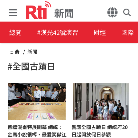
新聞
總覽
#漢光42號演習
財經
國際
:::
/
新聞
#全國古蹟日
首檔漫畫特展開幕 總統：
響應全國古蹟日 總統府20
金庸小說很棒、最愛笑傲江
日起開放假日參觀