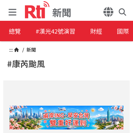
新聞
總覽
#漢光42號演習
財經
國際
:::
/
新聞
#康芮颱風