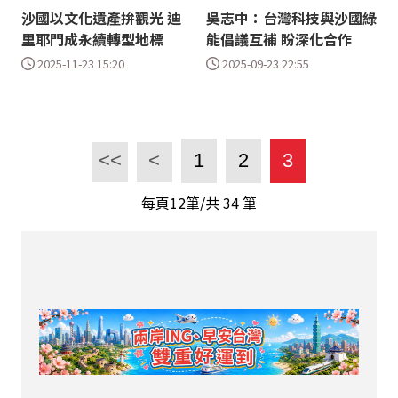
沙國以文化遺產拚觀光 迪
吳志中：台灣科技與沙國綠
里耶門成永續轉型地標
能倡議互補 盼深化合作
2025-11-23 15:20
2025-09-23 22:55
<<
<
1
2
3
每頁12筆/共
34
筆