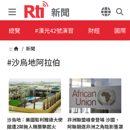
新聞
總覽
#漢光42號演習
財經
國際
:::
/
新聞
#沙烏地阿拉伯
沙烏地：美國駐利雅德大使
非洲聯盟峰會登場 沙國、
館遭2架無人機襲擊起火
阿聯競逐非洲之角陰影壟罩