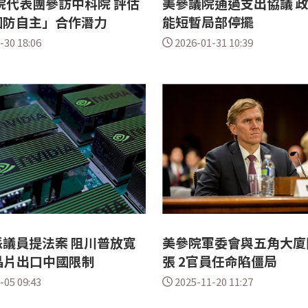
院代表團參訪中科院 評估
美參議院通過支出協議 
國防自主」合作潛力
能短暫局部停擺
-30 18:06
2026-01-31 10:39
議員提法案 阻川普放寬
美參院軍委會與五角大廈
晶片出口中國限制
張 2官員任命陷僵局
-05 09:43
2025-11-20 11:27