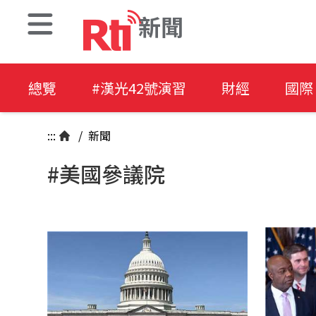
新聞
總覽
#漢光42號演習
財經
國際
:::
/
新聞
#美國參議院