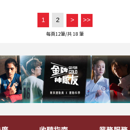
1
2
>
>>
每頁12筆/共
18
筆
央廣
收聽指南
業務服務