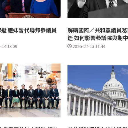
逝 胞妹暫代聯邦參議員
解碼國際／共和黨議員葛
逝 如何影響參議院與期
-14 13:09
2026-07-13 11:44