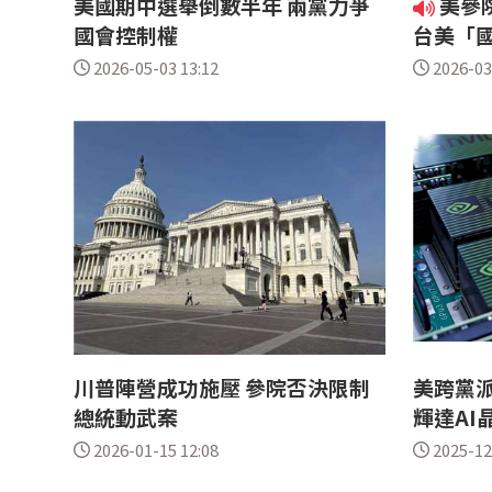
美國期中選舉倒數半年 兩黨力爭
美參
國會控制權
台美「
2026-05-03 13:12
2026-03
川普陣營成功施壓 參院否決限制
美跨黨派
總統動武案
輝達AI
2026-01-15 12:08
2025-12