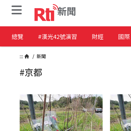
新聞
總覽
#漢光42號演習
財經
國際
:::
/
新聞
#京都