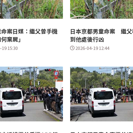
童命案日媒：繼父曾手機
日本京都男童命案 繼父
如何棄屍」
到他處後行凶
-19 15:30
2026-04-19 12:44