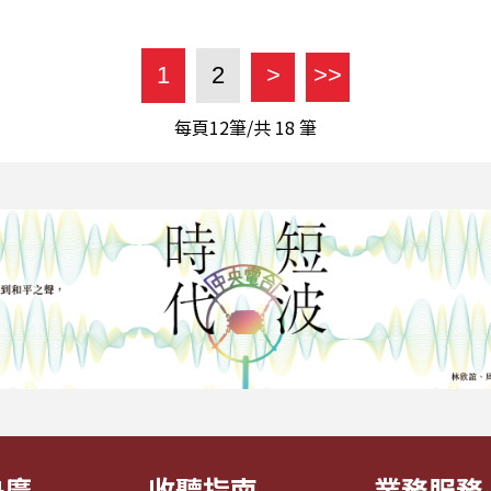
1
2
>
>>
每頁12筆/共
18
筆
央廣
收聽指南
業務服務