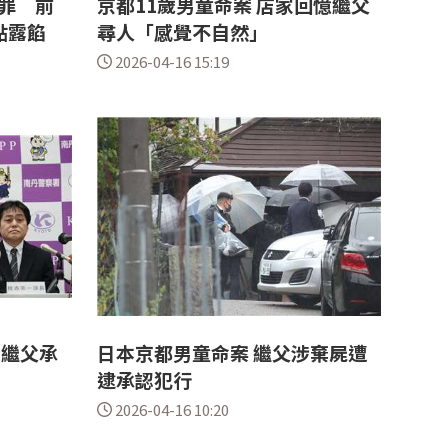
罪 前
京都11歲男童命案 店家回憶繼父
點露餡
尋人「感覺不自然」
2026-04-16 15:19
：繼父承
日本京都男童命案 繼父涉棄屍遭
逮承認犯行
2026-04-16 10:20