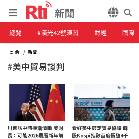
新聞
總覽
#漢光42號演習
財經
國際
:::
/
新聞
#美中貿易談判
川普訪中時機漸清晰 美財
看好美中敲定貿易協議 韓
長：可能2026農曆新年前
股Kospi指數首度衝破4千