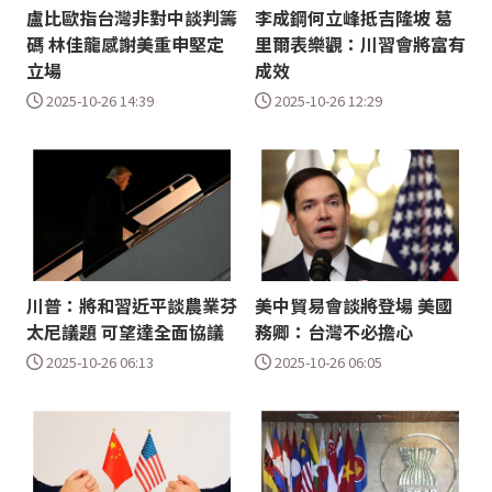
盧比歐指台灣非對中談判籌
李成鋼何立峰抵吉隆坡 葛
碼 林佳龍感謝美重申堅定
里爾表樂觀：川習會將富有
立場
成效
2025-10-26 14:39
2025-10-26 12:29
川普：將和習近平談農業芬
美中貿易會談將登場 美國
太尼議題 可望達全面協議
務卿：台灣不必擔心
2025-10-26 06:13
2025-10-26 06:05