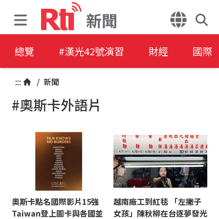
新聞
總覽
#漢光42號演習
財經
國際
:::
/
新聞
#奧斯卡外語片
奧斯卡點名國際影片15強
越南廠工到紅毯 「左撇子
Taiwan登上圖卡與各國並
女孩」陳秋柳在台逐夢發光