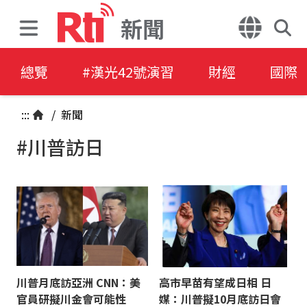
新聞
總覽
#漢光42號演習
財經
國際
:::
/
新聞
#川普訪日
川普月底訪亞洲 CNN：美
高市早苗有望成日相 日
官員研擬川金會可能性
媒：川普擬10月底訪日會