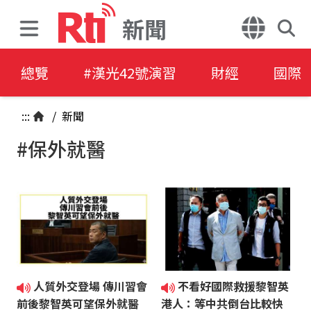
新聞
總覽
#漢光42號演習
財經
國際
:::
/
新聞
#保外就醫
人質外交登場 傳川習會
不看好國際救援黎智英
前後黎智英可望保外就醫
港人：等中共倒台比較快