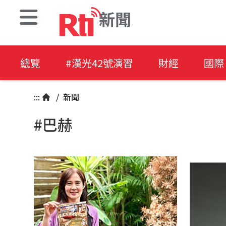
新聞
總覽
#漢光42號演習
財經
國際
:::
/
新聞
#巴赫