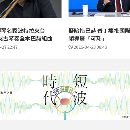
提琴名家波特拉來台
疑暗指巴赫 普丁痛批國
年製古琴奏全本巴赫組曲
領導層「可恥」
-27 22:47
2026-04-23 08:48