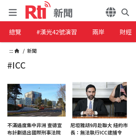
新聞
總覽
#漢光42號演習
兩岸
財經
:::
/
新聞
#ICC
不滿過度集中非洲 查德宣
尼坦雅胡9月赴聯大 紐約市
布計劃退出國際刑事法院
長：無法執行ICC逮捕令