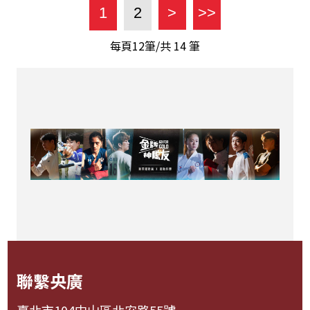
1
2
>
>>
每頁12筆/共
14
筆
聯繫央廣