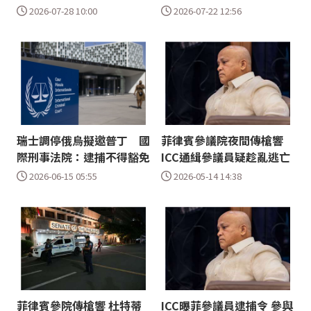
2026-07-28 10:00
2026-07-22 12:56
瑞士調停俄烏擬邀普丁 國
菲律賓參議院夜間傳槍響
際刑事法院：逮捕不得豁免
ICC通緝參議員疑趁亂逃亡
2026-06-15 05:55
2026-05-14 14:38
菲律賓參院傳槍響 杜特蒂
ICC曝菲參議員逮捕令 參與