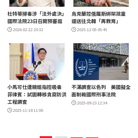
杜特蒂掃毒涉「法外處決」
烏克蘭控俄羅斯綁架孩童
國際法院23日召開預審庭
還送往北韓「再教育」
2026-02-22 20:32
2025-12-05 05:45
小馬可仕遭親姐指控吸毒
不滿調查以色列 美國擬全
菲律賓：試圖轉移貪腐防洪
面制裁國際刑事法院
工程調查
2025-09-23 12:34
2025-11-18 11:00