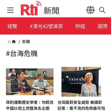
新聞
總覽
#漢光42號演習
財經
國際
:::
/
新聞
#台海危機
保釣運動歷史學者：勿輕忽
台灣面對安全威脅 美攝影
中國以領土完整為名企圖
記者：看不見的危險最可怕