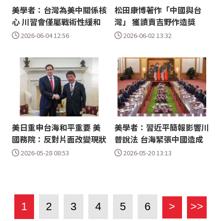
美學者：台灣為美中關係核
松田康博著作「中國與台
心 川習會僅屬戰術性緩和
灣」 獲讀賣吉野作造獎
2026-06-04 12:56
2026-06-02 13:32
美日重申台海和平重要 美
美學者：習近平簡報影響川
國務院：反對片面改變現狀
普說法 台海緊張中國造成
2026-05-28 08:53
2026-05-20 13:13
1
2
3
4
5
6
>
>>