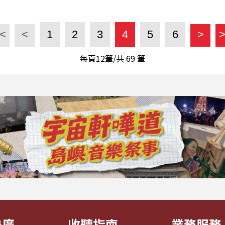
<
<
1
2
3
4
5
6
>
每頁12筆/共
69
筆
央廣
收聽指南
業務服務