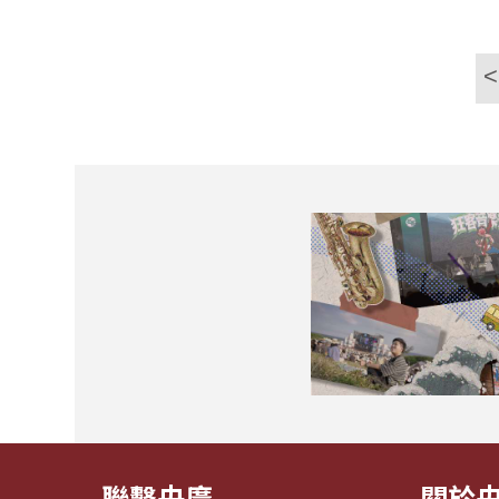
<
聯繫央廣
關於