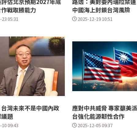
評估北京預期2027年底
路透：美對委內瑞拉禁運
台作戰取勝能力
中國海上封鎖台灣風險
-23 05:31
2025-12-19 10:51
：台灣未來不是中國內政
應對中共威脅 專家籲美
球議題
台強化能源韌性合作
-10 09:43
2025-12-05 09:37