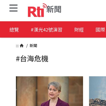
新聞
總覽
#漢光42號演習
財經
國際
:::
/
新聞
#台海危機