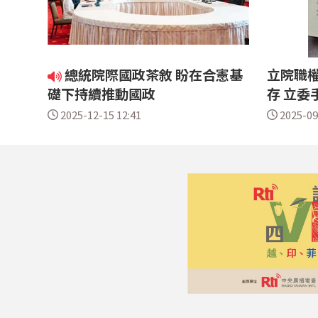
總統院際國政茶敘 盼在合憲基
立院職
礎下持續推動國政
存 立委
2025-12-15 12:41
2025-09