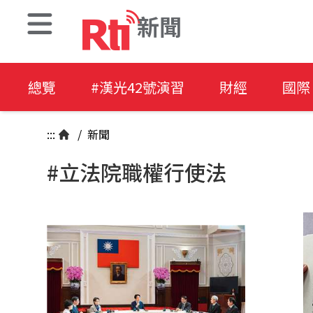
新聞
總覽
#漢光42號演習
財經
國際
:::
/
新聞
#立法院職權行使法