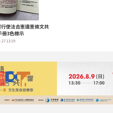
權行使法合憲違憲條文共
手冊3色標示
-27 13:19