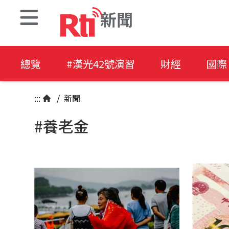
新聞
總覽
#漢光42號演習
財經
國際
:::
/
新聞
#養老金