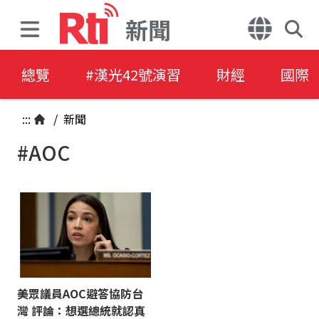
新聞
總覽
#漢光42號演習
財經
國際
:::
/
新聞
#AOC
美眾議員AOC避答協防台
灣 評論：想選總統就認真